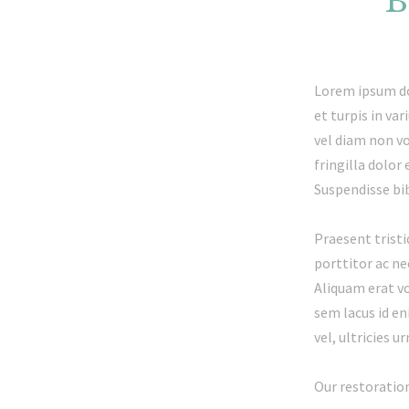
B
Lorem ipsum dol
et turpis in va
vel diam non vo
fringilla dolor 
Suspendisse bi
Praesent tristi
porttitor ac ne
Aliquam erat vo
sem lacus id en
vel, ultricies ur
Our restoration