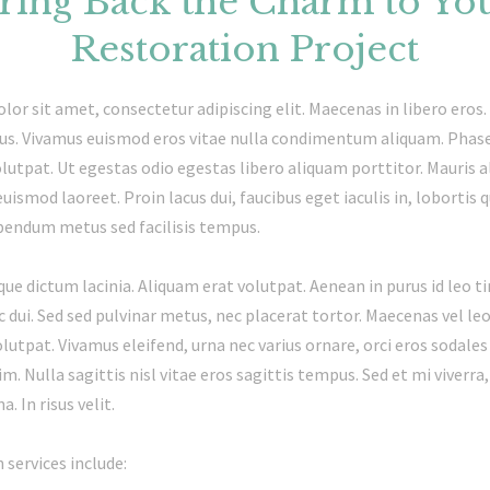
ring Back the Charm to Yo
Restoration Project
or sit amet, consectetur adipiscing elit. Maecenas in libero eros
rius. Vivamus euismod eros vitae nulla condimentum aliquam. Phase
lutpat. Ut egestas odio egestas libero aliquam porttitor. Mauris 
euismod laoreet. Proin lacus dui, faucibus eget iaculis in, lobortis qu
bendum metus sed facilisis tempus.
que dictum lacinia. Aliquam erat volutpat. Aenean in purus id leo t
c dui. Sed sed pulvinar metus, nec placerat tortor. Maecenas vel leo 
lutpat. Vivamus eleifend, urna nec varius ornare, orci eros sodales 
im. Nulla sagittis nisl vitae eros sagittis tempus. Sed et mi viverr
na. In risus velit.
 services include: