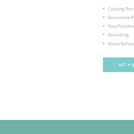
Coating Re
Decorative P
Faux Finishi
Stenciling
Wood Refini
GET A 