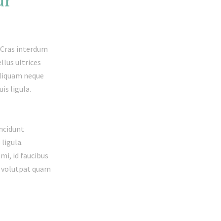
ur
. Cras interdum
llus ultrices
aliquam neque
is ligula.
incidunt
ligula.
mi, id faucibus
a, volutpat quam