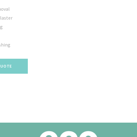
moval
laster
ng
shing
QUOTE