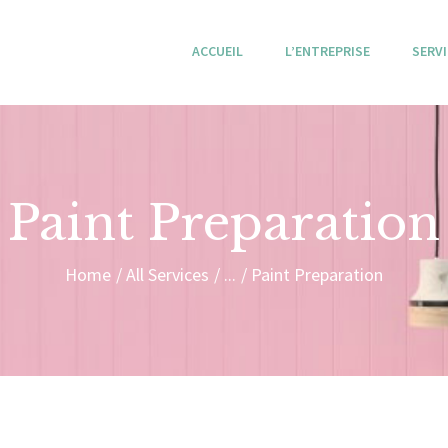
ACCUEIL
ACCUEIL
L’ENTREPRISE
SERV
L’ENTREPRISE
Eco Peintures
SERVICES
PROJETS
Paint Preparation
CONTACT
Home
All Services
...
Paint Preparation