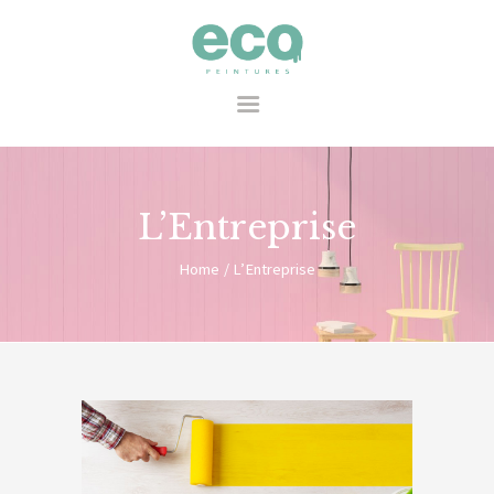
Eco Peintures
ACCUEIL
L’Entreprise
L’ENTREPRISE
Home
L’Entreprise
SERVICES
PROJETS
CONTACT