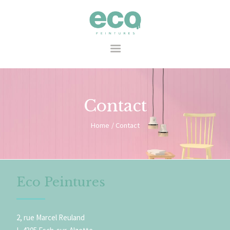
Eco Peintures
ACCUEIL
Contact
L’ENTREPRISE
Home
Contact
SERVICES
PROJETS
CONTACT
Eco Peintures
2, rue Marcel Reuland